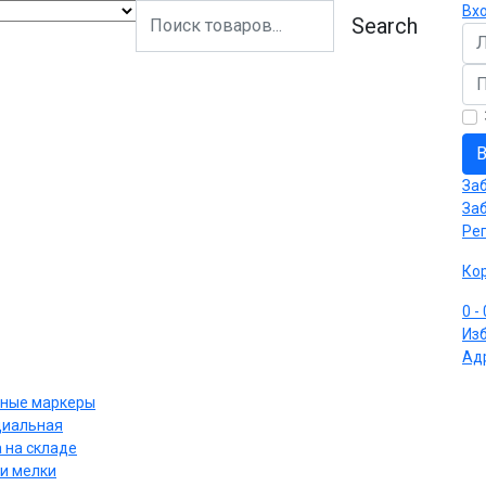
Вх
Search
Ло
Па
В
За
За
Ре
Ко
0
-
Из
Ад
ные маркеры
циальная
 на складе
и мелки