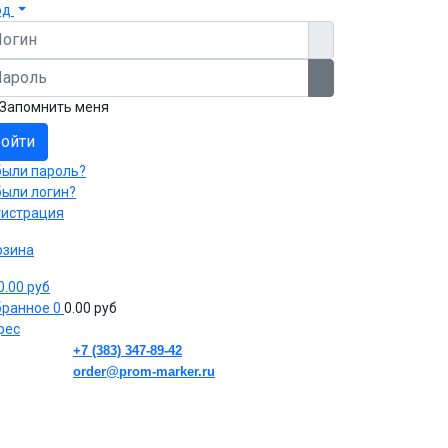
од
гин
роль
Показать пароль
Запомнить меня
ойти
были пароль?
были логин?
гистрация
рзина
 0.00 руб
бранное
0
0.00 руб
рес
+7 (383) 347-89-42
order@prom-marker.ru