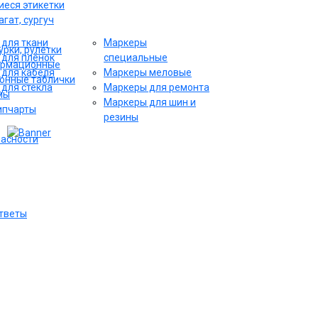
еся этикетки
гат, сургуч
для ткани
Маркеры
рки, рулетки
для плёнок
специальные
ормационные
для кабеля
Маркеры меловые
онные таблички
для стекла
Маркеры для ремонта
мы
Маркеры для шин и
ипчарты
резины
пасности
ответы