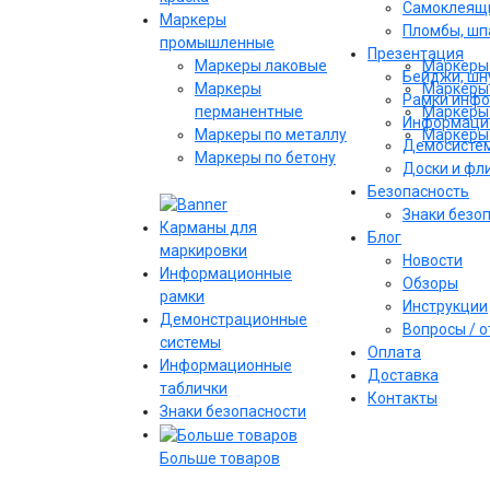
Самоклеящи
Маркеры
Пломбы, шпа
промышленные
Презентация
Маркеры лаковые
Маркеры 
Бейджи, шну
Маркеры
Маркеры 
Рамки инф
перманентные
Маркеры 
Информаци
Маркеры по металлу
Маркеры 
Демосисте
Маркеры по бетону
Доски и фл
Безопасность
Знаки безо
Карманы для
Блог
маркировки
Новости
Информационные
Обзоры
рамки
Инструкции
Демонстрационные
Вопросы / 
системы
Оплата
Информационные
Доставка
таблички
Контакты
Знаки безопасности
Больше товаров