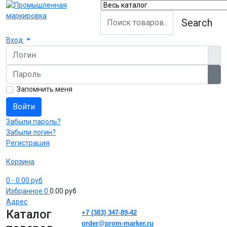
Search
Вход
Логин
Пароль
Пок
Запомнить меня
Войти
Забыли пароль?
Забыли логин?
Регистрация
Корзина
0
- 0.00 руб
Избранное
0
0.00 руб
Адрес
Каталог
+7 (383) 347-89-42
order@prom-marker.ru