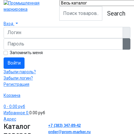
Search
Вход
Логин
Пароль
Пок
Запомнить меня
Войти
Забыли пароль?
Забыли логин?
Регистрация
Корзина
0
- 0.00 руб
Избранное
0
0.00 руб
Адрес
Каталог
+7 (383) 347-89-42
order@prom-marker.ru