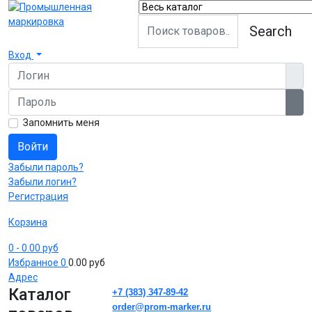
Search
Вход
Логин
Пароль
Пок
Запомнить меня
Войти
Забыли пароль?
Забыли логин?
Регистрация
Корзина
0
- 0.00 руб
Избранное
0
0.00 руб
Адрес
Каталог
+7 (383) 347-89-42
order@prom-marker.ru