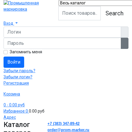
Search
Вход
Логин
Пароль
Пок
Запомнить меня
Войти
Забыли пароль?
Забыли логин?
Регистрация
Корзина
0
- 0.00 руб
Избранное
0
0.00 руб
Адрес
Каталог
+7 (383) 347-89-42
order@prom-marker.ru