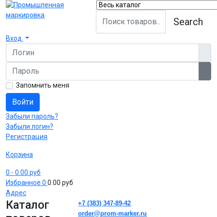
Search
Вход
Логин
Пароль
Пок
Запомнить меня
Войти
Забыли пароль?
Забыли логин?
Регистрация
Корзина
0
- 0.00 руб
Избранное
0
0.00 руб
Адрес
Каталог
+7 (383) 347-89-42
order@prom-marker.ru