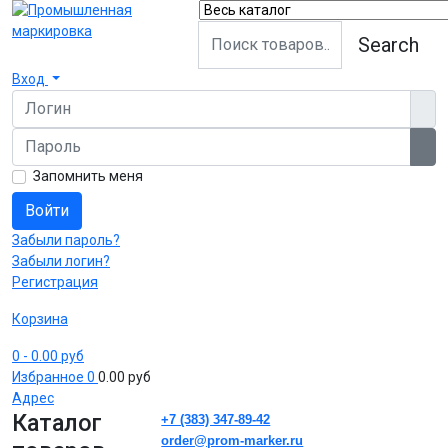
Search
Вход
Логин
Пароль
Пок
Запомнить меня
Войти
Забыли пароль?
Забыли логин?
Регистрация
Корзина
0
- 0.00 руб
Избранное
0
0.00 руб
Адрес
Каталог
+7 (383) 347-89-42
order@prom-marker.ru