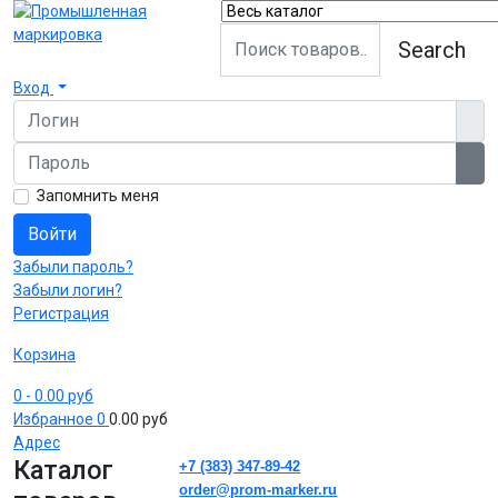
Search
Вход
Логин
Пароль
Пок
Запомнить меня
Войти
Забыли пароль?
Забыли логин?
Регистрация
Корзина
0
- 0.00 руб
Избранное
0
0.00 руб
Адрес
Каталог
+7 (383) 347-89-42
order@prom-marker.ru