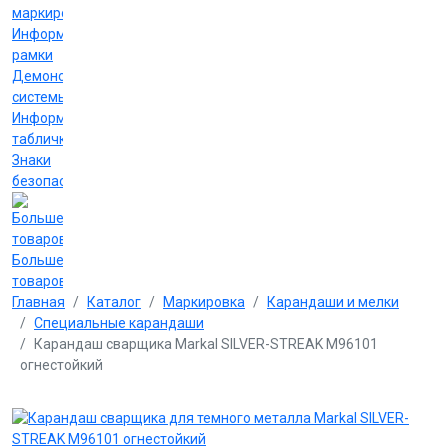
маркировки
Информационные
рамки
Демонстрационные
системы
Информационные
таблички
Знаки
безопасности
Больше
товаров
Главная
Каталог
Маркировка
Карандаши и мелки
Специальные карандаши
Карандаш сварщика Markal SILVER-STREAK M96101
огнестойкий