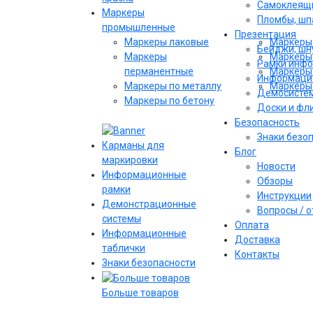
Самоклеящи
Маркеры
Пломбы, шпа
промышленные
Презентация
Маркеры лаковые
Маркеры 
Бейджи, шну
Маркеры
Маркеры 
Рамки инф
перманентные
Маркеры 
Информаци
Маркеры по металлу
Маркеры 
Демосисте
Маркеры по бетону
Доски и фл
Безопасность
Знаки безо
Карманы для
Блог
маркировки
Новости
Информационные
Обзоры
рамки
Инструкции
Демонстрационные
Вопросы / 
системы
Оплата
Информационные
Доставка
таблички
Контакты
Знаки безопасности
Больше товаров