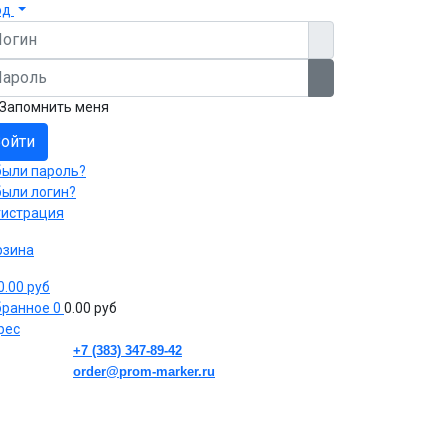
од
гин
роль
Показать пароль
Запомнить меня
ойти
были пароль?
были логин?
гистрация
рзина
 0.00 руб
бранное
0
0.00 руб
рес
+7 (383) 347-89-42
order@prom-marker.ru