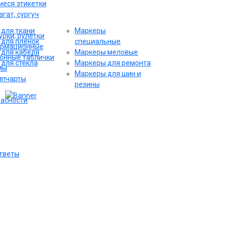
еся этикетки
гат, сургуч
для ткани
Маркеры
рки, рулетки
для плёнок
специальные
ормационные
для кабеля
Маркеры меловые
онные таблички
для стекла
Маркеры для ремонта
мы
Маркеры для шин и
ипчарты
резины
пасности
ответы