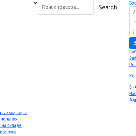
Вх
Search
Ло
Па
В
За
За
Ре
Ко
0
-
Из
Ад
ные маркеры
циальная
 на складе
и мелки