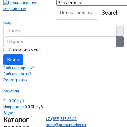
Search
Вход
Логин
Пароль
Пок
Запомнить меня
Войти
Забыли пароль?
Забыли логин?
Регистрация
Корзина
0
- 0.00 руб
Избранное
0
0.00 руб
Адрес
Каталог
+7 (383) 347-89-42
order@prom-marker.ru