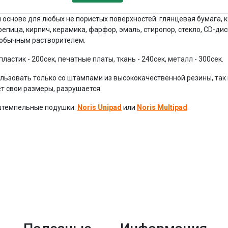
снове для любых не пористых поверхностей: глянцевая бумага, кар
репица, кирпич, керамика, фарфор, эмаль, стиропор, стекло, CD-ди
 обычным растворителем.
пластик - 200сек, печатные платы, ткань - 240сек, металл - 300сек.
ьзовать только со штампами из высококачественной резины, так 
т свои размеры, разрушается.
 штемпельные подушки:
Noris Unipad
или
Noris Multipad
.