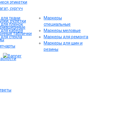
еся этикетки
гат, сургуч
для ткани
Маркеры
рки, рулетки
для плёнок
специальные
ормационные
для кабеля
Маркеры меловые
онные таблички
для стекла
Маркеры для ремонта
мы
Маркеры для шин и
ипчарты
резины
пасности
ответы