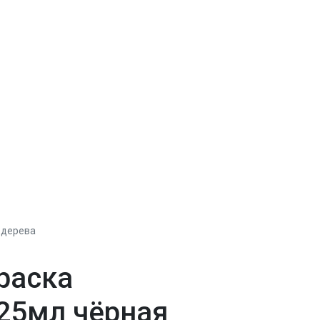
, дерева
раска
25мл чёрная