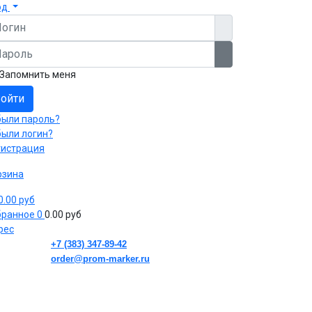
од
гин
роль
Показать пароль
Запомнить меня
ойти
были пароль?
были логин?
гистрация
рзина
 0.00 руб
бранное
0
0.00 руб
рес
+7 (383) 347-89-42
order@prom-marker.ru