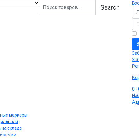
Вх
Search
Ло
Па
В
За
За
Ре
Ко
0
-
Из
Ад
ные маркеры
циальная
 на складе
и мелки