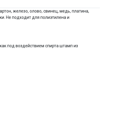
тон, железо, олово, свинец, медь, платина,
ски. Не подходит для полиэтилена и
как под воздействием спирта штамп из