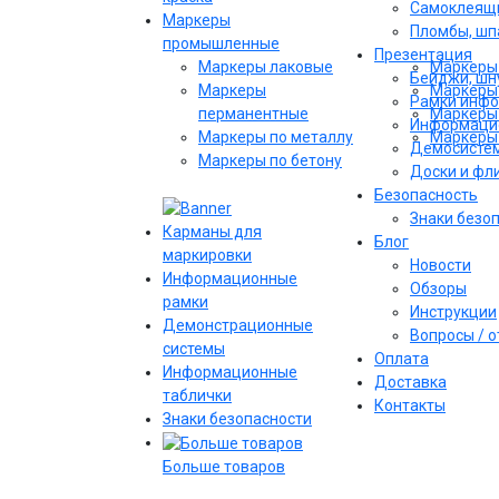
Самоклеящи
Маркеры
Пломбы, шпа
промышленные
Презентация
Маркеры лаковые
Маркеры 
Бейджи, шну
Маркеры
Маркеры 
Рамки инф
перманентные
Маркеры 
Информаци
Маркеры по металлу
Маркеры 
Демосисте
Маркеры по бетону
Доски и фл
Безопасность
Знаки безо
Карманы для
Блог
маркировки
Новости
Информационные
Обзоры
рамки
Инструкции
Демонстрационные
Вопросы / 
системы
Оплата
Информационные
Доставка
таблички
Контакты
Знаки безопасности
Больше товаров