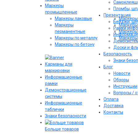
Самоклеящи
Маркеры
Пломбы, шпа
промышленные
Презентация
Маркеры лаковые
Маркеры 
Бейджи, шну
Маркеры
Маркеры 
Рамки инф
перманентные
Маркеры 
Информаци
Маркеры по металлу
Маркеры 
Демосисте
Маркеры по бетону
Доски и фл
Безопасность
Знаки безо
Карманы для
Блог
маркировки
Новости
Информационные
Обзоры
рамки
Инструкции
Демонстрационные
Вопросы / 
системы
Оплата
Информационные
Доставка
таблички
Контакты
Знаки безопасности
Больше товаров