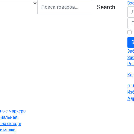
Вх
Search
Ло
Па
В
За
За
Ре
Ко
0
-
Из
Ад
ные маркеры
циальная
 на складе
и мелки