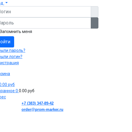
од
гин
роль
Показать пароль
Запомнить меня
ойти
были пароль?
были логин?
гистрация
рзина
 0.00 руб
бранное
0
0.00 руб
рес
+7 (383) 347-89-42
order@prom-marker.ru