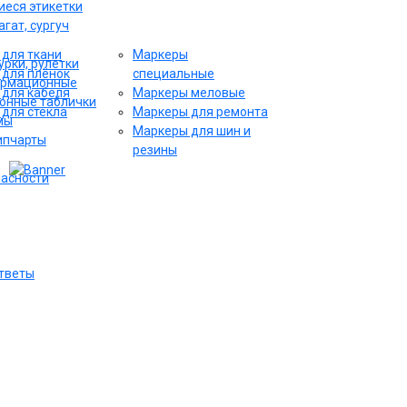
еся этикетки
гат, сургуч
для ткани
Маркеры
рки, рулетки
для плёнок
специальные
ормационные
для кабеля
Маркеры меловые
онные таблички
для стекла
Маркеры для ремонта
мы
Маркеры для шин и
ипчарты
резины
пасности
ответы