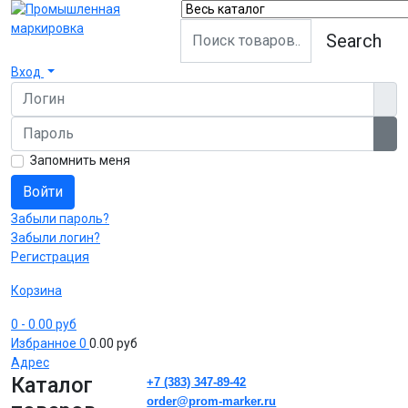
Search
Вход
Логин
Пароль
Пок
Запомнить меня
Войти
Забыли пароль?
Забыли логин?
Регистрация
Корзина
0
- 0.00 руб
Избранное
0
0.00 руб
Адрес
Каталог
+7 (383) 347-89-42
order@prom-marker.ru