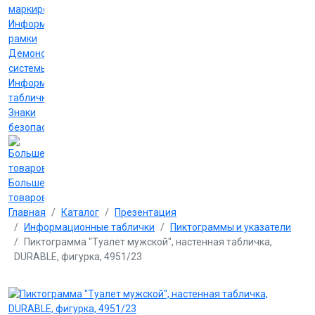
маркировки
Информационные
рамки
Демонстрационные
системы
Информационные
таблички
Знаки
безопасности
Больше
товаров
Главная
Каталог
Презентация
Информационные таблички
Пиктограммы и указатели
Пиктограмма "Туалет мужской", настенная табличка,
DURABLE, фигурка, 4951/23