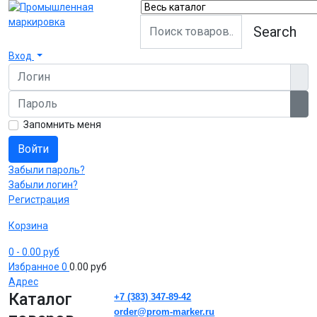
Search
Вход
Логин
Пароль
Пок
Запомнить меня
Войти
Забыли пароль?
Забыли логин?
Регистрация
Корзина
0
- 0.00 руб
Избранное
0
0.00 руб
Адрес
Каталог
+7 (383) 347-89-42
order@prom-marker.ru