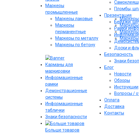
Самоклеящи
Маркеры
Пломбы, шпа
промышленные
Презентация
Маркеры лаковые
Маркеры 
Бейджи, шну
Маркеры
Маркеры 
Рамки инф
перманентные
Маркеры 
Информаци
Маркеры по металлу
Маркеры 
Демосисте
Маркеры по бетону
Доски и фл
Безопасность
Знаки безо
Карманы для
Блог
маркировки
Новости
Информационные
Обзоры
рамки
Инструкции
Демонстрационные
Вопросы / 
системы
Оплата
Информационные
Доставка
таблички
Контакты
Знаки безопасности
Больше товаров