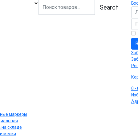
Вх
Search
Ло
Па
В
За
За
Ре
Ко
0
-
Из
Ад
ные маркеры
циальная
 на складе
и мелки