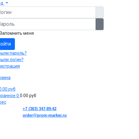
од
гин
роль
Показать пароль
Запомнить меня
ойти
были пароль?
были логин?
гистрация
рзина
 0.00 руб
бранное
0
0.00 руб
рес
+7 (383) 347-89-42
order@prom-marker.ru