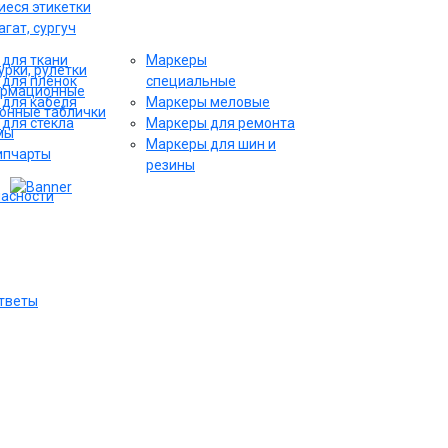
еся этикетки
гат, сургуч
для ткани
Маркеры
рки, рулетки
для плёнок
специальные
ормационные
для кабеля
Маркеры меловые
онные таблички
для стекла
Маркеры для ремонта
мы
Маркеры для шин и
ипчарты
резины
пасности
ответы