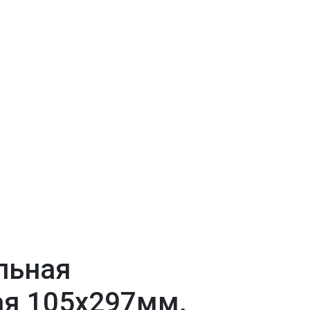
льная
я 105х297мм,