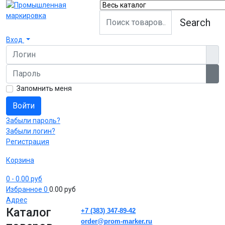
Search
Вход
Логин
Пароль
Пок
Запомнить меня
Войти
Забыли пароль?
Забыли логин?
Регистрация
Корзина
0
- 0.00 руб
Избранное
0
0.00 руб
Адрес
Каталог
+7 (383) 347-89-42
order@prom-marker.ru