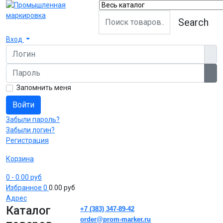
Search
Вход
Логин
Пароль
Пок
Запомнить меня
Войти
Забыли пароль?
Забыли логин?
Регистрация
Корзина
0
- 0.00 руб
Избранное
0
0.00 руб
Адрес
Каталог
+7 (383) 347-89-42
order@prom-marker.ru