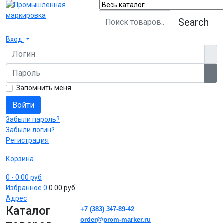
Search
Вход
Логин
Пароль
Пок
Запомнить меня
Войти
Забыли пароль?
Забыли логин?
Регистрация
Корзина
0
- 0.00 руб
Избранное
0
0.00 руб
Адрес
Каталог
+7 (383) 347-89-42
order@prom-marker.ru