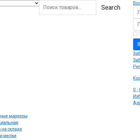
Вх
Search
Ло
Па
В
За
За
Ре
Ко
0
-
Из
Ад
ные маркеры
циальная
 на складе
и мелки