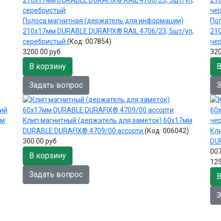
Полоса магнитная (держатель для информации)
По
210х17мм DURABLE DURAFIX® RAIL 4706/23, 5шт/уп,
21
серебристый
(Код:
007854
)
че
3200.00 руб
320
В корзину
В
Задать вопрос
З
мм
Клип магнитный (держатель для заметок) 60х17мм
DURABLE DURAFIX® 4709/00 ассорти
(Код:
006042
)
Кл
300.00 руб
DU
00
В корзину
125
Задать вопрос
В
З