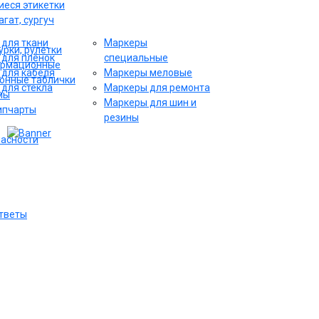
еся этикетки
гат, сургуч
для ткани
Маркеры
рки, рулетки
для плёнок
специальные
ормационные
для кабеля
Маркеры меловые
онные таблички
для стекла
Маркеры для ремонта
мы
Маркеры для шин и
ипчарты
резины
пасности
ответы