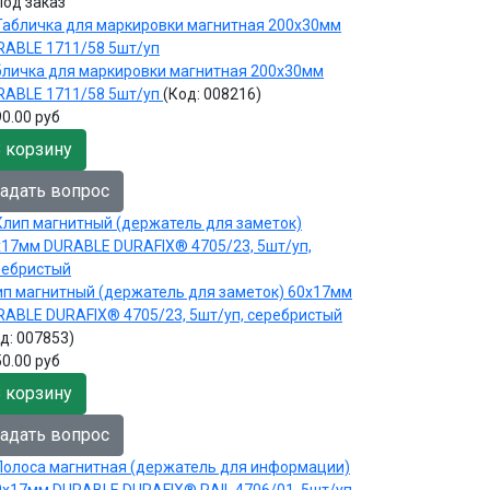
бличка для маркировки магнитная 200х30мм
RABLE 1711/58 5шт/уп
(Код:
008216
)
0.00 руб
 корзину
адать вопрос
ип магнитный (держатель для заметок) 60х17мм
RABLE DURAFIX® 4705/23, 5шт/уп, серебристый
од:
007853
)
0.00 руб
 корзину
адать вопрос