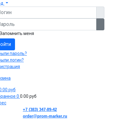
од
гин
роль
Показать пароль
Запомнить меня
ойти
были пароль?
были логин?
гистрация
рзина
 0.00 руб
бранное
0
0.00 руб
рес
+7 (383) 347-89-42
order@prom-marker.ru