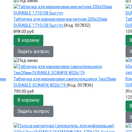
Табличка для маркировки магнитная 200х20мм
Та
DURABLE 1710/58 5шт/уп
(Код:
007832
)
DU
898.00 руб
109
В корзину
В
Задать вопрос
З
Кл
0мм
Табличка для маркировки самоклеящаяся 1мх20мм
DU
DURABLE SCANFIX 8026/19
(Код:
007836
)
(К
790.00 руб
125
В корзину
В
Задать вопрос
З