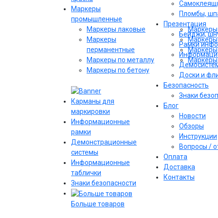
Самоклеящи
Маркеры
Пломбы, шпа
промышленные
Презентация
Маркеры лаковые
Маркеры 
Бейджи, шну
Маркеры
Маркеры 
Рамки инф
перманентные
Маркеры 
Информаци
Маркеры по металлу
Маркеры 
Демосисте
Маркеры по бетону
Доски и фл
Безопасность
Знаки безо
Карманы для
Блог
маркировки
Новости
Информационные
Обзоры
рамки
Инструкции
Демонстрационные
Вопросы / 
системы
Оплата
Информационные
Доставка
таблички
Контакты
Знаки безопасности
Больше товаров