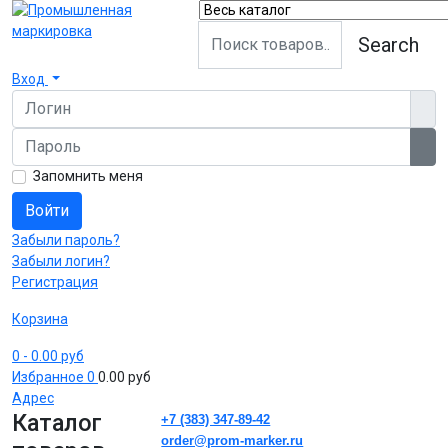
Search
Вход
Логин
Пароль
Пок
Запомнить меня
Войти
Забыли пароль?
Забыли логин?
Регистрация
Корзина
0
- 0.00 руб
Избранное
0
0.00 руб
Адрес
Каталог
+7 (383) 347-89-42
order@prom-marker.ru