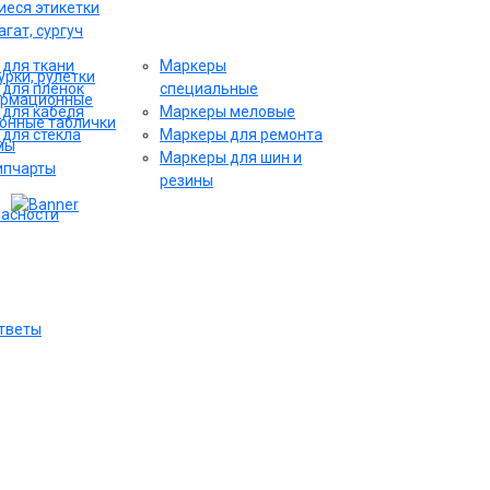
еся этикетки
гат, сургуч
для ткани
Маркеры
рки, рулетки
для плёнок
специальные
ормационные
для кабеля
Маркеры меловые
онные таблички
для стекла
Маркеры для ремонта
мы
Маркеры для шин и
ипчарты
резины
пасности
ответы