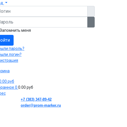
од
гин
роль
Показать пароль
Запомнить меня
ойти
были пароль?
были логин?
гистрация
рзина
 0.00 руб
бранное
0
0.00 руб
рес
+7 (383) 347-89-42
order@prom-marker.ru