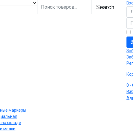
Вх
Search
Ло
Па
В
За
За
Ре
Ко
0
-
Из
Ад
ные маркеры
циальная
 на складе
и мелки