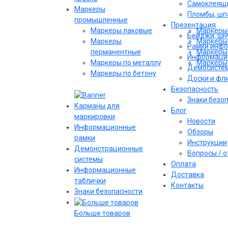
Самоклеящи
Маркеры
Пломбы, шпа
промышленные
Презентация
Маркеры лаковые
Маркеры 
Бейджи, шну
Маркеры
Маркеры 
Рамки инф
перманентные
Маркеры 
Информаци
Маркеры по металлу
Маркеры 
Демосисте
Маркеры по бетону
Доски и фл
Безопасность
Знаки безо
Карманы для
Блог
маркировки
Новости
Информационные
Обзоры
рамки
Инструкции
Демонстрационные
Вопросы / 
системы
Оплата
Информационные
Доставка
таблички
Контакты
Знаки безопасности
Больше товаров