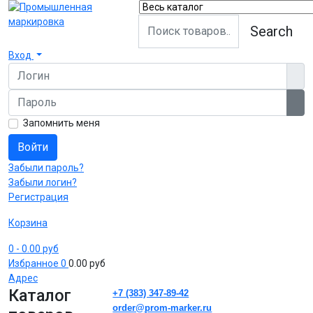
Search
Вход
Логин
Пароль
Пок
Запомнить меня
Войти
Забыли пароль?
Забыли логин?
Регистрация
Корзина
0
- 0.00 руб
Избранное
0
0.00 руб
Адрес
Каталог
+7 (383) 347-89-42
order@prom-marker.ru