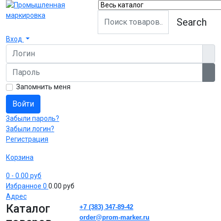
Search
Вход
Логин
Пароль
Пок
Запомнить меня
Войти
Забыли пароль?
Забыли логин?
Регистрация
Корзина
0
- 0.00 руб
Избранное
0
0.00 руб
Адрес
Каталог
+7 (383) 347-89-42
order@prom-marker.ru