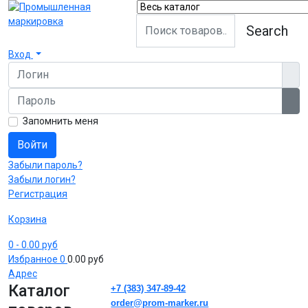
Search
Вход
Логин
Пароль
Пок
Запомнить меня
Войти
Забыли пароль?
Забыли логин?
Регистрация
Корзина
0
- 0.00 руб
Избранное
0
0.00 руб
Адрес
Каталог
+7 (383) 347-89-42
order@prom-marker.ru